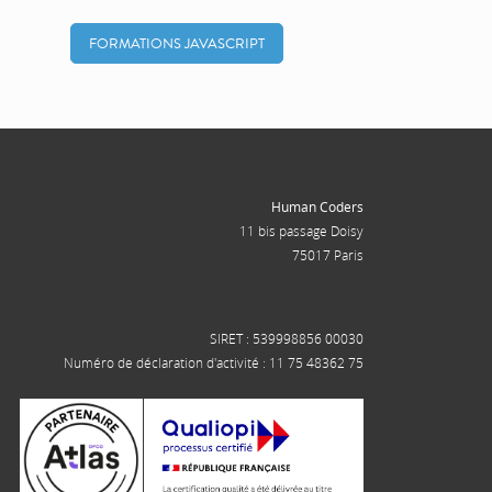
FORMATIONS JAVASCRIPT
Human Coders
11 bis passage Doisy
75017 Paris
SIRET : 539998856 00030
Numéro de déclaration d'activité : 11 75 48362 75