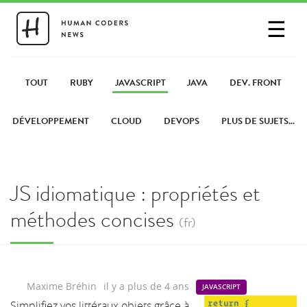
☰
SE CONNECTER
PARTAGER UN LIEN
TOUT
RUBY
JAVASCRIPT
JAVA
DEV. FRONT
DÉVELOPPEMENT
CLOUD
DEVOPS
PLUS DE SUJETS...
JS idiomatique : propriétés et
méthodes concises
(fr)
Maxime Bréhin
il y a plus de 4 ans
JAVASCRIPT
Simplifiez vos littéraux objets grâce à