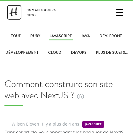
☰
SE CONNECTER
PARTAGER UN LIEN
TOUT
RUBY
JAVASCRIPT
JAVA
DEV. FRONT
DÉVELOPPEMENT
CLOUD
DEVOPS
PLUS DE SUJETS...
Comment construire son site
web avec NextJS ?
(fr)
Wilson Eleven
il y a plus de 4 ans
JAVASCRIPT
Dans cet article, vous apprendrez les basiques de NextJS