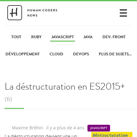
☰
SE CONNECTER
PARTAGER UN LIEN
TOUT
RUBY
JAVASCRIPT
JAVA
DEV. FRONT
DÉVELOPPEMENT
CLOUD
DEVOPS
PLUS DE SUJETS...
La déstructuration en ES2015+
(fr)
Maxime Bréhin
il y a plus de 4 ans
JAVASCRIPT
La déstructuration devient vite un