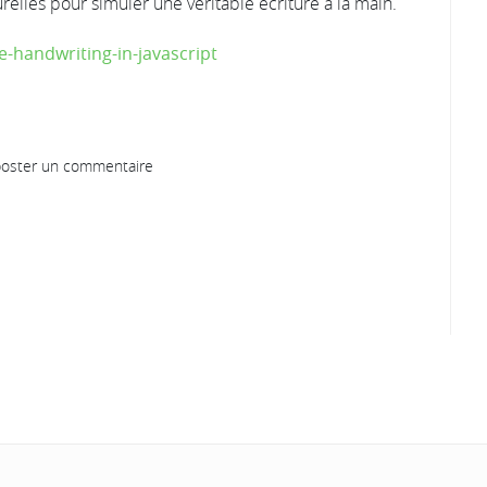
turelles pour simuler une véritable écriture à la main.
-handwriting-in-javascript
oster un commentaire