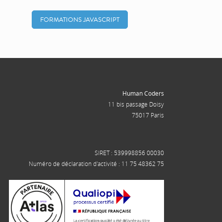
FORMATIONS JAVASCRIPT
Human Coders
11 bis passage Doisy
75017 Paris
SIRET : 539998856 00030
Numéro de déclaration d'activité : 11 75 48362 75