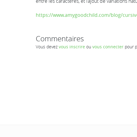
entre les caractères, et l’ajout de variations na
https://www.amygoodchild.com/blog/cursive
Commentaires
Vous devez
vous inscrire
ou
vous connecter
pour p