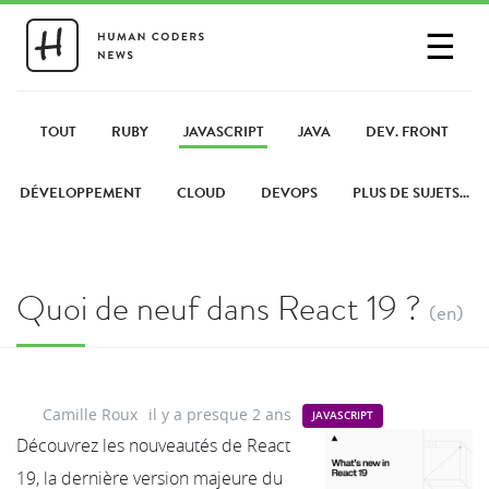
☰
SE CONNECTER
PARTAGER UN LIEN
TOUT
RUBY
JAVASCRIPT
JAVA
DEV. FRONT
DÉVELOPPEMENT
CLOUD
DEVOPS
PLUS DE SUJETS...
Quoi de neuf dans React 19 ?
(en)
Camille Roux
il y a presque 2 ans
JAVASCRIPT
Découvrez les nouveautés de React
19, la dernière version majeure du