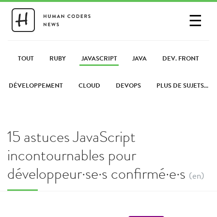
☰
SE CONNECTER
PARTAGER UN LIEN
TOUT
RUBY
JAVASCRIPT
JAVA
DEV. FRONT
DÉVELOPPEMENT
CLOUD
DEVOPS
PLUS DE SUJETS...
15 astuces JavaScript
incontournables pour
développeur·se·s confirmé·e·s
(en)