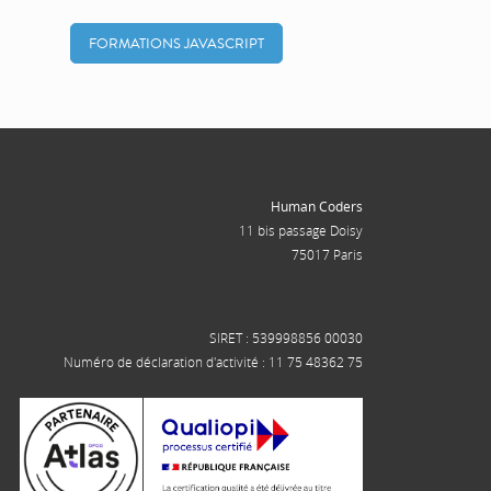
FORMATIONS JAVASCRIPT
Human Coders
11 bis passage Doisy
75017 Paris
SIRET : 539998856 00030
Numéro de déclaration d'activité : 11 75 48362 75