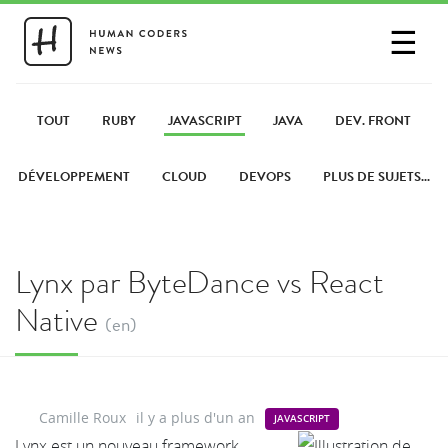
☰
SE CONNECTER
PARTAGER UN LIEN
TOUT
RUBY
JAVASCRIPT
JAVA
DEV. FRONT
DÉVELOPPEMENT
CLOUD
DEVOPS
PLUS DE SUJETS...
Lynx par ByteDance vs React
Native
(en)
Camille Roux
il y a plus d'un an
JAVASCRIPT
Lynx est un nouveau framework