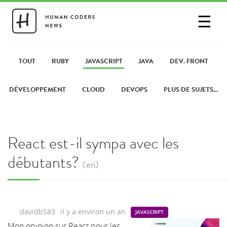
☰
SE CONNECTER
PARTAGER UN LIEN
TOUT
RUBY
JAVASCRIPT
JAVA
DEV. FRONT
DÉVELOPPEMENT
CLOUD
DEVOPS
PLUS DE SUJETS...
React est-il sympa avec les
débutants?
(en)
davidb583
il y a environ un an
JAVASCRIPT
Mon opinion sur React pour les