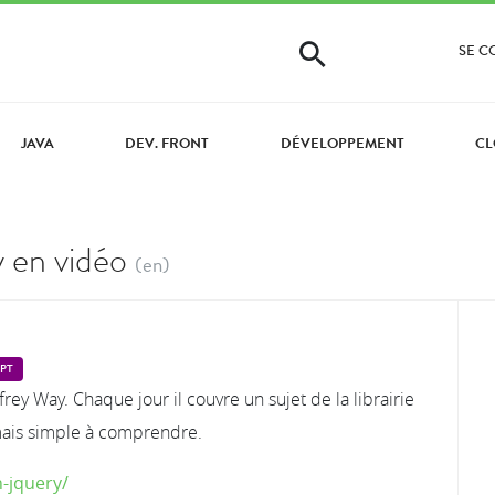
SE 
JAVA
DEV. FRONT
DÉVELOPPEMENT
CL
 en vidéo
(en)
IPT
frey Way. Chaque jour il couvre un sujet de la librairie
, mais simple à comprendre.
n-jquery/