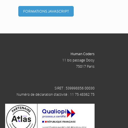
FORMATIONS JAVASCRIPT
Human Coders
11 bis passage Doisy
75017 Paris
SIRET : 539998856 00030
Numéro de déclaration d'activité : 11 75 48362 75