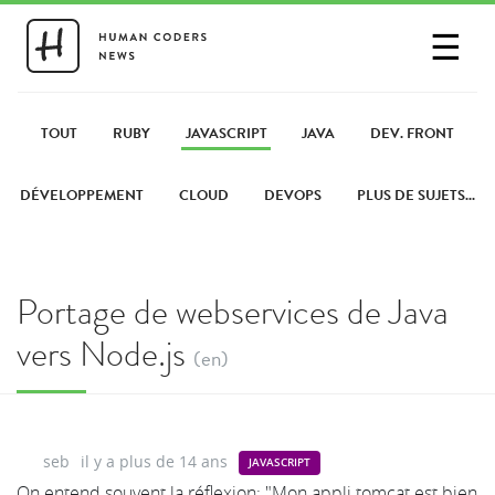
☰
SE CONNECTER
PARTAGER UN LIEN
TOUT
RUBY
JAVASCRIPT
JAVA
DEV. FRONT
DÉVELOPPEMENT
CLOUD
DEVOPS
PLUS DE SUJETS...
Portage de webservices de Java
vers Node.js
(en)
seb
il y a plus de 14 ans
JAVASCRIPT
On entend souvent la réflexion: "Mon appli tomcat est bien