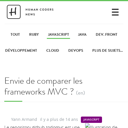
☰
SE CONNECTER
PARTAGER UN LIEN
TOUT
RUBY
JAVASCRIPT
JAVA
DEV. FRONT
DÉVELOPPEMENT
CLOUD
DEVOPS
PLUS DE SUJETS...
Envie de comparer les
frameworks MVC ?
(en)
Yann Armand
il y a plus de 14 ans
JAVASCRIPT
Le repository github todomvc est une