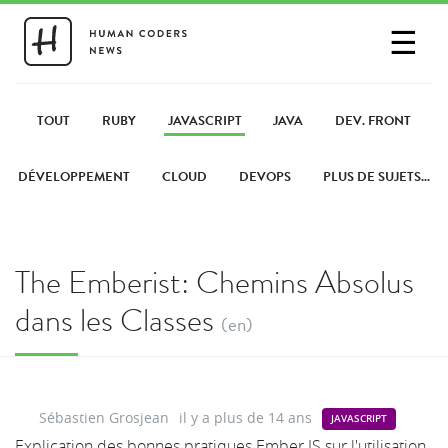
☰
SE CONNECTER
PARTAGER UN LIEN
TOUT
RUBY
JAVASCRIPT
JAVA
DEV. FRONT
DÉVELOPPEMENT
CLOUD
DEVOPS
PLUS DE SUJETS...
The Emberist: Chemins Absolus
dans les Classes
(en)
Sébastien Grosjean
il y a plus de 14 ans
JAVASCRIPT
Explication des bonnes pratiques Ember.JS sur l'utilisation,