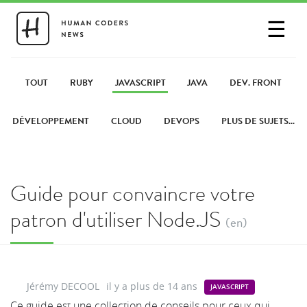
☰
SE CONNECTER
PARTAGER UN LIEN
TOUT
RUBY
JAVASCRIPT
JAVA
DEV. FRONT
DÉVELOPPEMENT
CLOUD
DEVOPS
PLUS DE SUJETS...
Guide pour convaincre votre
patron d'utiliser Node.JS
(en)
Jérémy DECOOL
il y a plus de 14 ans
JAVASCRIPT
Ce guide est une collection de conseils pour ceux qui