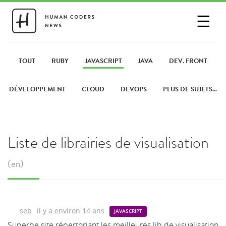
☰
SE CONNECTER
PARTAGER UN LIEN
TOUT
RUBY
JAVASCRIPT
JAVA
DEV. FRONT
DÉVELOPPEMENT
CLOUD
DEVOPS
PLUS DE SUJETS...
Liste de librairies de visualisation
(en)
seb
il y a environ 14 ans
JAVASCRIPT
Superbe site répertoriant les meilleures lib de visualisation