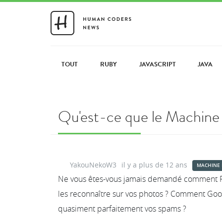
TOUT
RUBY
JAVASCRIPT
JAVA
Qu'est-ce que le Machine 
YakouNekoW3
il y a plus de 12 ans
MACHINE 
Ne vous êtes-vous jamais demandé comment Fac
les reconnaître sur vos photos ? Comment Googl
quasiment parfaitement vos spams ?