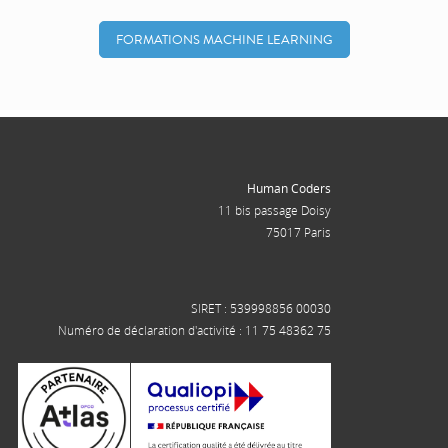
FORMATIONS MACHINE LEARNING
Human Coders
11 bis passage Doisy
75017 Paris
SIRET : 539998856 00030
Numéro de déclaration d'activité : 11 75 48362 75