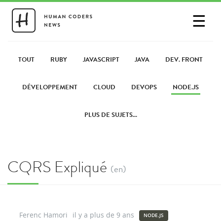
☰
SE CONNECTER
PARTAGER UN LIEN
TOUT
RUBY
JAVASCRIPT
JAVA
DEV. FRONT
DÉVELOPPEMENT
CLOUD
DEVOPS
NODE.JS
PLUS DE SUJETS...
CQRS Expliqué
(en)
Ferenc Hamori
il y a plus de 9 ans
NODE.JS