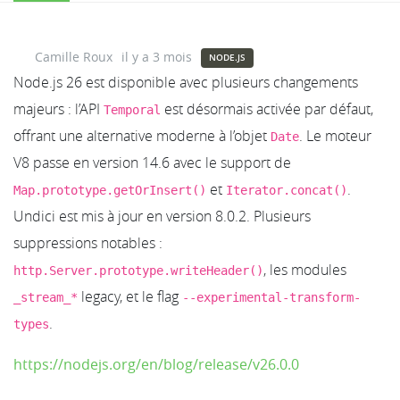
Camille Roux
il y a 3 mois
NODE.JS
Node.js 26 est disponible avec plusieurs changements
majeurs : l’API
est désormais activée par défaut,
Temporal
offrant une alternative moderne à l’objet
. Le moteur
Date
V8 passe en version 14.6 avec le support de
et
.
Map.prototype.getOrInsert()
Iterator.concat()
Undici est mis à jour en version 8.0.2. Plusieurs
suppressions notables :
, les modules
http.Server.prototype.writeHeader()
legacy, et le flag
_stream_*
--experimental-transform-
.
types
https://nodejs.org/en/blog/release/v26.0.0