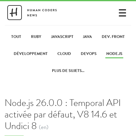
☰
SE CONNECTER
PARTAGER UN LIEN
TOUT
RUBY
JAVASCRIPT
JAVA
DEV. FRONT
DÉVELOPPEMENT
CLOUD
DEVOPS
NODE.JS
PLUS DE SUJETS...
Node.js 26.0.0 : Temporal API
activée par défaut, V8 14.6 et
Undici 8
(en)