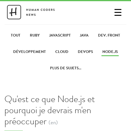
☰
SE CONNECTER
PARTAGER UN LIEN
TOUT
RUBY
JAVASCRIPT
JAVA
DEV. FRONT
DÉVELOPPEMENT
CLOUD
DEVOPS
NODE.JS
PLUS DE SUJETS...
Qu'est ce que Node.js et
pourquoi je devrais m'en
préoccuper
(en)