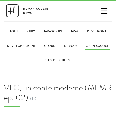
☰
SE CONNECTER
PARTAGER UN LIEN
TOUT
RUBY
JAVASCRIPT
JAVA
DEV. FRONT
DÉVELOPPEMENT
CLOUD
DEVOPS
OPEN SOURCE
PLUS DE SUJETS...
VLC, un conte moderne (MFMR
ep. 02)
(fr)