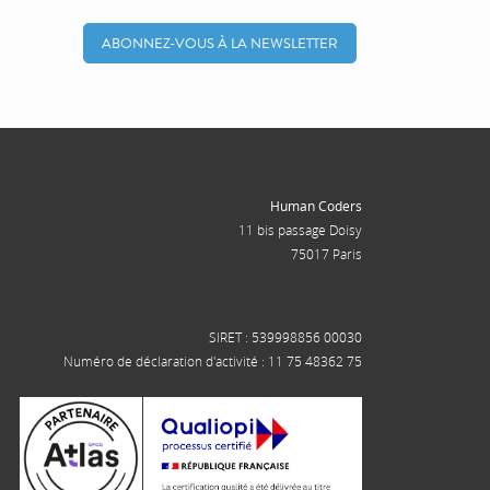
ABONNEZ-VOUS À LA NEWSLETTER
Human Coders
11 bis passage Doisy
75017 Paris
SIRET : 539998856 00030
Numéro de déclaration d'activité : 11 75 48362 75