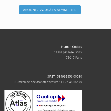
ABONNEZ-VOUS À LA NEWSLETTER
Human Coders
11 bis passage Doisy
75017 Paris
SIRET : 539998856 00030
Numéro de déclaration d'activité : 11 75 48362 75