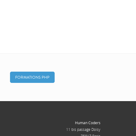
FORMATIONS PHP
Human Coders
11 bis passage Doisy
75017 Paris