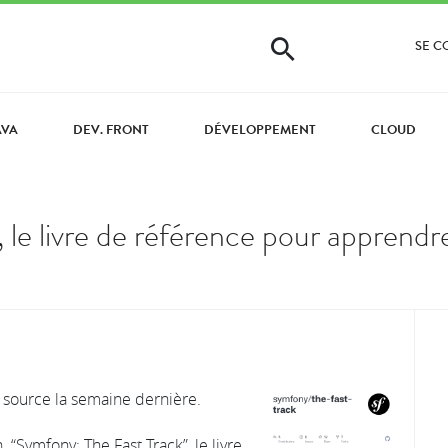
SE 
AVA
DEV. FRONT
DÉVELOPPEMENT
CLOUD
 le livre de référence pour apprend
 source la semaine dernière.
. “Symfony: The Fast Track”, le livre