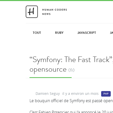
TOUT
RUBY
JAVASCRIPT
J
“Symfony: The Fast Track”,
opensource
(fr)
Damien Seguy
il y a environ un mois
PHP
Le bouquin officiel de Symfony est passé open
C’est Fabien Potencier qui l’a annoncé le 20 juin