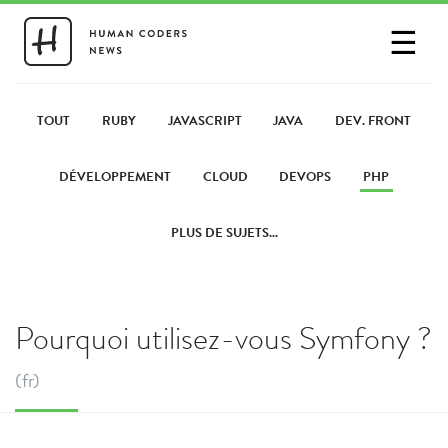
☰
SE CONNECTER
PARTAGER UN LIEN
TOUT
RUBY
JAVASCRIPT
JAVA
DEV. FRONT
DÉVELOPPEMENT
CLOUD
DEVOPS
PHP
PLUS DE SUJETS...
Pourquoi utilisez-vous Symfony ?
(fr)