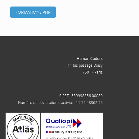
FORMATIONS PHP
Human Coders
11 bis passage Doisy
75017 Paris
SIRET : 539998856 00030
Numéro de déclaration d'activité : 11 75 48362 75