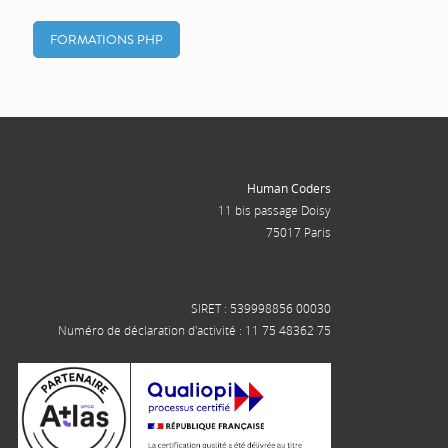
FORMATIONS PHP
Human Coders
11 bis passage Doisy
75017 Paris
SIRET : 539998856 00030
Numéro de déclaration d'activité : 11 75 48362 75