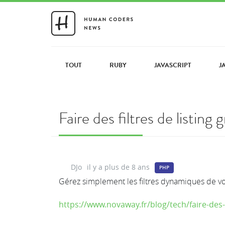
TOUT
RUBY
JAVASCRIPT
J
Faire des filtres de listin
DJo
il y a plus de 8 ans
PHP
Gérez simplement les filtres dynamiques de vos
https://www.novaway.fr/blog/tech/faire-des-fi