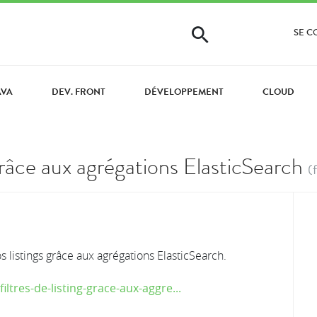
SE 
AVA
DEV. FRONT
DÉVELOPPEMENT
CLOUD
g grâce aux agrégations ElasticSearch
(f
 listings grâce aux agrégations ElasticSearch.
ltres-de-listing-grace-aux-aggre...