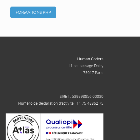
FORMATIONS PHP
Human Coders
11 bis passage Doisy
75017 Paris
SIRET : 539998856 00030
Numéro de déclaration d'activité : 11 75 48362 75