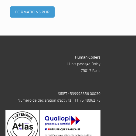
FORMATIONS PHP
Human Coders
11 bis passage Doisy
75017 Paris
SIRET : 539998856 00030
Numéro de déclaration d'activité : 11 75 48362 75