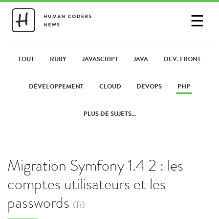
☰
SE CONNECTER
PARTAGER UN LIEN
TOUT
RUBY
JAVASCRIPT
JAVA
DEV. FRONT
DÉVELOPPEMENT
CLOUD
DEVOPS
PHP
PLUS DE SUJETS...
Migration Symfony 1.4 2 : les
comptes utilisateurs et les
passwords
(fr)