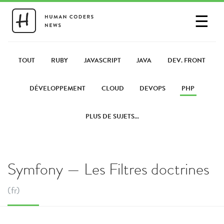
☰
SE CONNECTER
PARTAGER UN LIEN
TOUT
RUBY
JAVASCRIPT
JAVA
DEV. FRONT
DÉVELOPPEMENT
CLOUD
DEVOPS
PHP
PLUS DE SUJETS...
Symfony — Les Filtres doctrines
(fr)