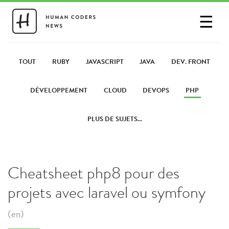
☰
SE CONNECTER
PARTAGER UN LIEN
TOUT
RUBY
JAVASCRIPT
JAVA
DEV. FRONT
DÉVELOPPEMENT
CLOUD
DEVOPS
PHP
PLUS DE SUJETS...
Cheatsheet php8 pour des
projets avec laravel ou symfony
(en)