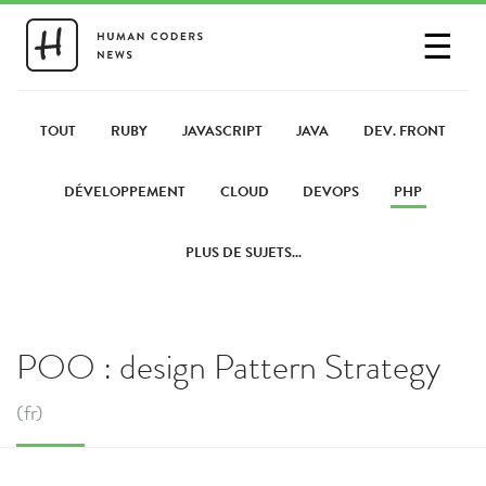
☰
SE CONNECTER
PARTAGER UN LIEN
TOUT
RUBY
JAVASCRIPT
JAVA
DEV. FRONT
DÉVELOPPEMENT
CLOUD
DEVOPS
PHP
PLUS DE SUJETS...
POO : design Pattern Strategy
(fr)