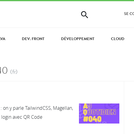
SE 
AVA
DEV. FRONT
DÉVELOPPEMENT
CLOUD
040
(fr)
 : on y parle TailwindCSS, Magellan,
t login avec QR Code