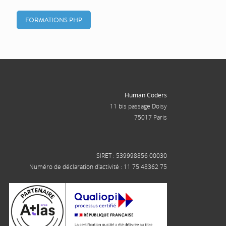
FORMATIONS PHP
Human Coders
11 bis passage Doisy
75017 Paris
SIRET : 539998856 00030
Numéro de déclaration d'activité : 11 75 48362 75