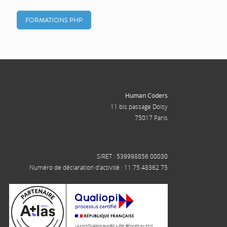
FORMATIONS PHP
Human Coders
11 bis passage Doisy
75017 Paris
SIRET : 539998856 00030
Numéro de déclaration d'activité : 11 75 48362 75