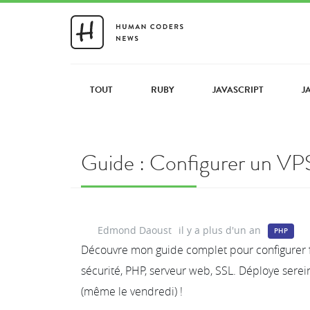
TOUT
RUBY
JAVASCRIPT
J
Guide : Configurer un VPS
Edmond Daoust
il y a plus d'un an
PHP
Découvre mon guide complet pour configurer fa
sécurité, PHP, serveur web, SSL. Déploye sere
(même le vendredi) !