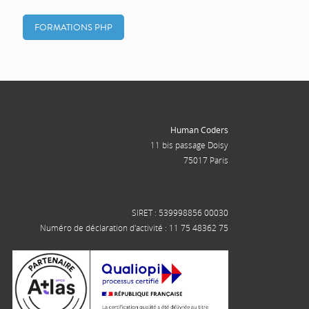
FORMATIONS PHP
Human Coders
11 bis passage Doisy
75017 Paris
SIRET : 539998856 00030
Numéro de déclaration d'activité : 11 75 48362 75