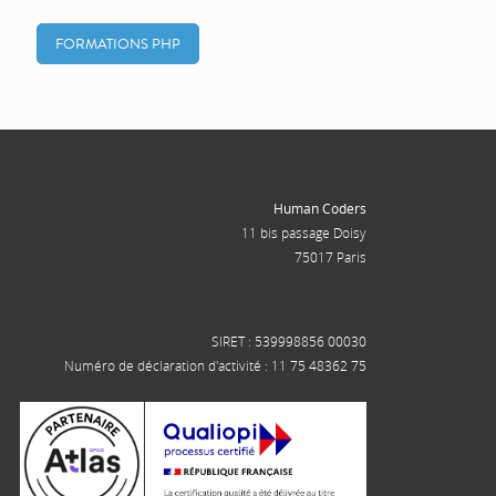
FORMATIONS PHP
Human Coders
11 bis passage Doisy
75017 Paris
SIRET : 539998856 00030
Numéro de déclaration d'activité : 11 75 48362 75