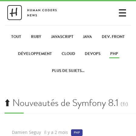
☰
SE CONNECTER
PARTAGER UN LIEN
TOUT
RUBY
JAVASCRIPT
JAVA
DEV. FRONT
DÉVELOPPEMENT
CLOUD
DEVOPS
PHP
PLUS DE SUJETS...
⬆️ Nouveautés de Symfony 8.1
(fr)
Damien Seguy
il y a 2 mois
PHP