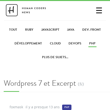
☰
SE CONNECTER
PARTAGER UN LIEN
TOUT
RUBY
JAVASCRIPT
JAVA
DEV. FRONT
DÉVELOPPEMENT
CLOUD
DEVOPS
PHP
PLUS DE SUJETS...
Wordpress 7 et Excerpt
(fr)
foxmask
il y a presque 13 ans
PHP