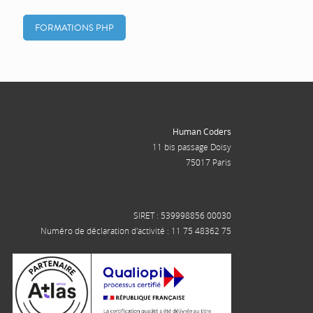
FORMATIONS PHP
Human Coders
11 bis passage Doisy
75017 Paris
SIRET : 539998856 00030
Numéro de déclaration d'activité : 11 75 48362 75