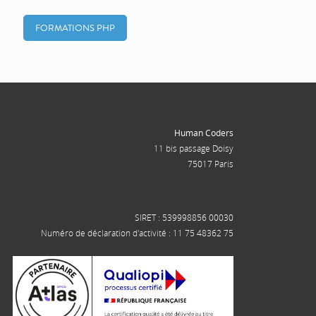
FORMATIONS PHP
Human Coders
11 bis passage Doisy
75017 Paris
SIRET : 539998856 00030
Numéro de déclaration d'activité : 11 75 48362 75