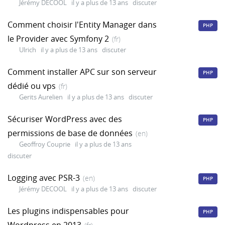
Jérémy DECOOL
il y a plus de 13 ans
discuter
Comment choisir l'Entity Manager dans
PHP
le Provider avec Symfony 2
(fr)
Ulrich
il y a plus de 13 ans
discuter
Comment installer APC sur son serveur
PHP
dédié ou vps
(fr)
Gerits Aurelien
il y a plus de 13 ans
discuter
Sécuriser WordPress avec des
PHP
permissions de base de données
(en)
Geoffroy Couprie
il y a plus de 13 ans
discuter
Logging avec PSR-3
(en)
PHP
Jérémy DECOOL
il y a plus de 13 ans
discuter
Les plugins indispensables pour
PHP
Wordpress en 2013