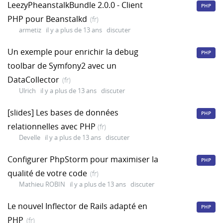
LeezyPheanstalkBundle 2.0.0 - Client
PHP
PHP pour Beanstalkd
(fr)
armetiz
il y a plus de 13 ans
discuter
Un exemple pour enrichir la debug
PHP
toolbar de Symfony2 avec un
DataCollector
(fr)
Ulrich
il y a plus de 13 ans
discuter
[slides] Les bases de données
PHP
relationnelles avec PHP
(fr)
Develle
il y a plus de 13 ans
discuter
Configurer PhpStorm pour maximiser la
PHP
qualité de votre code
(fr)
Mathieu ROBIN
il y a plus de 13 ans
discuter
Le nouvel Inflector de Rails adapté en
PHP
PHP
(fr)