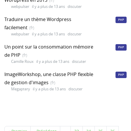
(fr)
webpulser
il y a plus de 13 ans
discuter
Traduire un thème Wordpress
PHP
facilement
(fr)
webpulser
il y a plus de 13 ans
discuter
Un point sur la consommation mémoire
PHP
de PHP
(fr)
Camille Roux
il y a plus de 13 ans
discuter
ImageWorkshop, une classe PHP flexible
PHP
de gestion d'images
(fr)
Megaptery
il y a plus de 13 ans
discuter