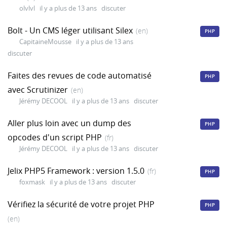
olvlvl
il y a plus de 13 ans
discuter
Bolt - Un CMS léger utilisant Silex
(en)
PHP
CapitaineMousse
il y a plus de 13 ans
discuter
Faites des revues de code automatisé
PHP
avec Scrutinizer
(en)
Jérémy DECOOL
il y a plus de 13 ans
discuter
Aller plus loin avec un dump des
PHP
opcodes d'un script PHP
(fr)
Jérémy DECOOL
il y a plus de 13 ans
discuter
Jelix PHP5 Framework : version 1.5.0
(fr)
PHP
foxmask
il y a plus de 13 ans
discuter
Vérifiez la sécurité de votre projet PHP
PHP
(en)