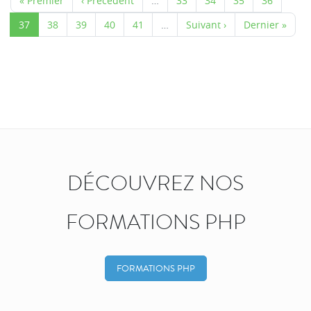
« Premier
‹ Précédent
…
33
34
35
36
37
38
39
40
41
…
Suivant ›
Dernier »
DÉCOUVREZ NOS
FORMATIONS PHP
FORMATIONS PHP