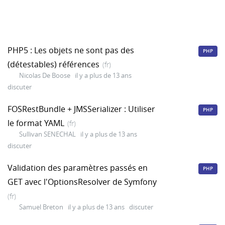
PHP5 : Les objets ne sont pas des
PHP
(détestables) références
(fr)
Nicolas De Boose
il y a plus de 13 ans
discuter
FOSRestBundle + JMSSerializer : Utiliser
PHP
le format YAML
(fr)
Sullivan SENECHAL
il y a plus de 13 ans
discuter
Validation des paramètres passés en
PHP
GET avec l'OptionsResolver de Symfony
(fr)
Samuel Breton
il y a plus de 13 ans
discuter