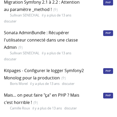
Migration Symfony 2.1 à 2.2 : Attention
PHP
au paramètre _method !
(fr)
Sullivan SENECHAL
il y a plus de 13 ans
discuter
Sonata AdminBundle : Récupérer
PHP
l'utilisateur connecté dans une classe
Admin
(fr)
Sullivan SENECHAL
il y a plus de 13 ans
discuter
Kitpages - Configurer le logger Symfony2
PHP
Monolog pour la production
(fr)
Boris Morel
il y a plus de 13 ans
discuter
Mais... on peut faire "ça" en PHP ? Mais
PHP
c'est horrible !
(fr)
Camille Roux
il y a plus de 13 ans
discuter