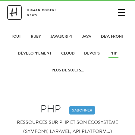
☰
SE CONNECTER
PARTAGER UN LIEN
TOUT
RUBY
JAVASCRIPT
JAVA
DEV. FRONT
DÉVELOPPEMENT
CLOUD
DEVOPS
PHP
PLUS DE SUJETS...
PHP
S'ABONNER
RESSOURCES SUR PHP ET SON ÉCOSYSTÈME
(SYMFONY, LARAVEL, API PLATFORM...)