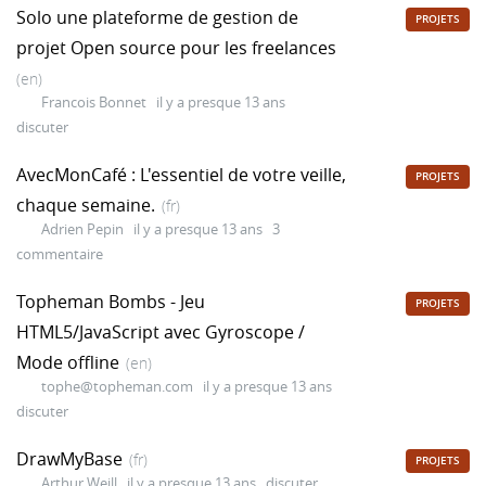
Solo une plateforme de gestion de
PROJETS
projet Open source pour les freelances
(en)
Francois Bonnet
il y a presque 13 ans
discuter
AvecMonCafé : L'essentiel de votre veille,
PROJETS
chaque semaine.
(fr)
Adrien Pepin
il y a presque 13 ans
3
commentaire
Topheman Bombs - Jeu
PROJETS
HTML5/JavaScript avec Gyroscope /
Mode offline
(en)
tophe@topheman.com
il y a presque 13 ans
discuter
DrawMyBase
(fr)
PROJETS
Arthur Weill
il y a presque 13 ans
discuter