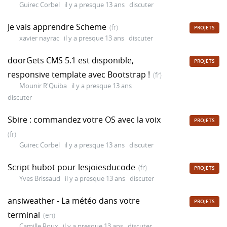
Guirec Corbel
il y a presque 13 ans
discuter
Je vais apprendre Scheme
(fr)
PROJETS
xavier nayrac
il y a presque 13 ans
discuter
doorGets CMS 5.1 est disponible,
PROJETS
responsive template avec Bootstrap !
(fr)
Mounir R'Quiba
il y a presque 13 ans
discuter
Sbire : commandez votre OS avec la voix
PROJETS
(fr)
Guirec Corbel
il y a presque 13 ans
discuter
Script hubot pour lesjoiesducode
(fr)
PROJETS
Yves Brissaud
il y a presque 13 ans
discuter
ansiweather - La météo dans votre
PROJETS
terminal
(en)
Camille Roux
il y a presque 13 ans
discuter