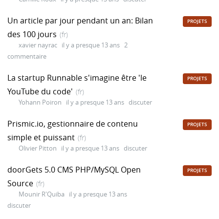
Un article par jour pendant un an: Bilan
PROJETS
des 100 jours
(fr)
xavier nayrac
il y a presque 13 ans
2
commentaire
La startup Runnable s'imagine être 'le
PROJETS
YouTube du code'
(fr)
Yohann Poiron
il y a presque 13 ans
discuter
Prismic.io, gestionnaire de contenu
PROJETS
simple et puissant
(fr)
Olivier Pitton
il y a presque 13 ans
discuter
doorGets 5.0 CMS PHP/MySQL Open
PROJETS
Source
(fr)
Mounir R'Quiba
il y a presque 13 ans
discuter