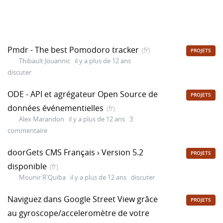
Pmdr - The best Pomodoro tracker
(fr)
PROJETS
Thibault Jouannic
il y a plus de 12 ans
discuter
ODE - API et agrégateur Open Source de
PROJETS
données événementielles
(fr)
Alex Marandon
il y a plus de 12 ans
3
commentaire
doorGets CMS Français › Version 5.2
PROJETS
disponible
(fr)
Mounir R'Quiba
il y a plus de 12 ans
discuter
Naviguez dans Google Street View grâce
PROJETS
au gyroscope/acceleromètre de votre