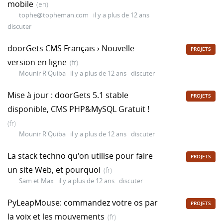
mobile
(en)
tophe@topheman.com
il y a plus de 12 ans
discuter
doorGets CMS Français › Nouvelle
PROJETS
version en ligne
(fr)
Mounir R'Quiba
il y a plus de 12 ans
discuter
Mise à jour : doorGets 5.1 stable
PROJETS
disponible, CMS PHP&MySQL Gratuit !
(fr)
Mounir R'Quiba
il y a plus de 12 ans
discuter
La stack techno qu'on utilise pour faire
PROJETS
un site Web, et pourquoi
(fr)
Sam et Max
il y a plus de 12 ans
discuter
PyLeapMouse: commandez votre os par
PROJETS
la voix et les mouvements
(fr)