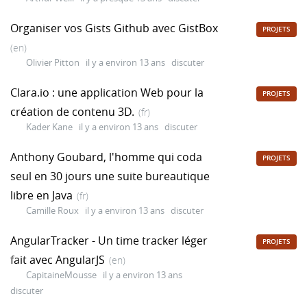
Organiser vos Gists Github avec GistBox
PROJETS
(en)
Olivier Pitton
il y a environ 13 ans
discuter
Clara.io : une application Web pour la
PROJETS
création de contenu 3D.
(fr)
Kader Kane
il y a environ 13 ans
discuter
Anthony Goubard, l'homme qui coda
PROJETS
seul en 30 jours une suite bureautique
libre en Java
(fr)
Camille Roux
il y a environ 13 ans
discuter
AngularTracker - Un time tracker léger
PROJETS
fait avec AngularJS
(en)
CapitaineMousse
il y a environ 13 ans
discuter