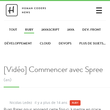
☰
SE CONNECTER
PARTAGER UN LIEN
TOUT
RUBY
JAVASCRIPT
JAVA
DEV. FRONT
DÉVELOPPEMENT
CLOUD
DEVOPS
PLUS DE SUJETS...
[Vidéo] Commencer avec Spree
(en)
Nicolas Ledez
il y a plus de 14 ans
RUBY
Ryan Bates nous apprend cette fois-ci à mettre en place