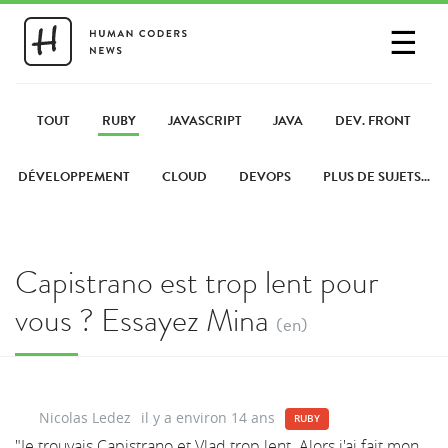
☰
SE CONNECTER
PARTAGER UN LIEN
TOUT
RUBY
JAVASCRIPT
JAVA
DEV. FRONT
DÉVELOPPEMENT
CLOUD
DEVOPS
PLUS DE SUJETS...
Capistrano est trop lent pour
vous ? Essayez Mina
(en)
Nicolas Ledez
il y a environ 14 ans
RUBY
"Je trouvais Capistrano et Vlad trop lent. Alors j'ai fait mon