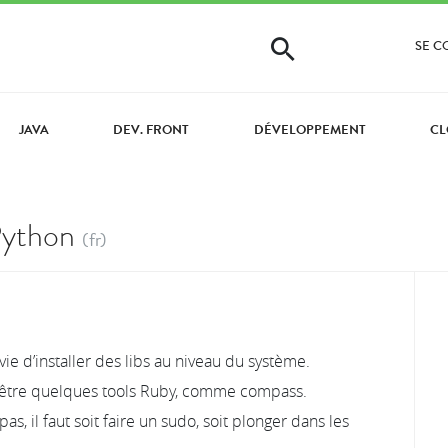
SE 
JAVA
DEV. FRONT
DÉVELOPPEMENT
CL
Python
(fr)
nvie d’installer des libs au niveau du système.
eut être quelques tools Ruby, comme compass.
, il faut soit faire un sudo, soit plonger dans les