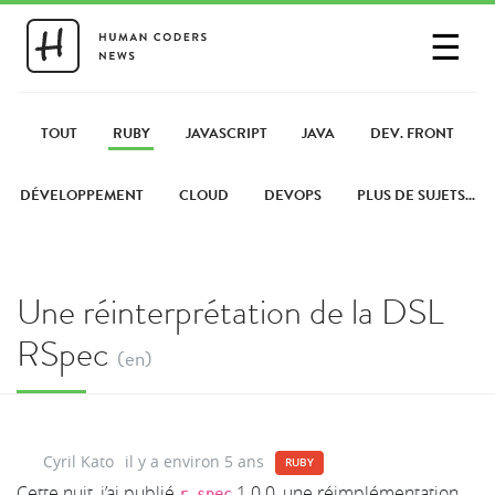
☰
SE CONNECTER
PARTAGER UN LIEN
TOUT
RUBY
JAVASCRIPT
JAVA
DEV. FRONT
DÉVELOPPEMENT
CLOUD
DEVOPS
PLUS DE SUJETS...
Une réinterprétation de la DSL
RSpec
(en)
Cyril Kato
il y a environ 5 ans
RUBY
Cette nuit, j’ai publié
1.0.0, une réimplémentation
r_spec