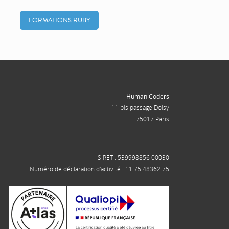
FORMATIONS RUBY
Human Coders
11 bis passage Doisy
75017 Paris
SIRET : 539998856 00030
Numéro de déclaration d'activité : 11 75 48362 75