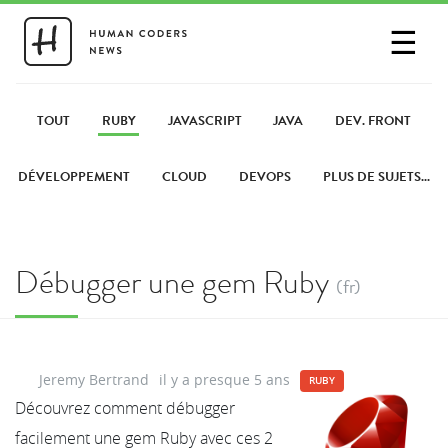
☰
SE CONNECTER
PARTAGER UN LIEN
TOUT
RUBY
JAVASCRIPT
JAVA
DEV. FRONT
DÉVELOPPEMENT
CLOUD
DEVOPS
PLUS DE SUJETS...
Débugger une gem Ruby
(fr)
Jeremy Bertrand
il y a presque 5 ans
RUBY
Découvrez comment débugger
facilement une gem Ruby avec ces 2