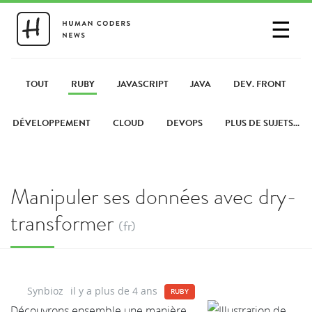
☰
SE CONNECTER
PARTAGER UN LIEN
TOUT
RUBY
JAVASCRIPT
JAVA
DEV. FRONT
DÉVELOPPEMENT
CLOUD
DEVOPS
PLUS DE SUJETS...
Manipuler ses données avec dry-
transformer
(fr)
Synbioz
il y a plus de 4 ans
RUBY
Découvrons ensemble une manière